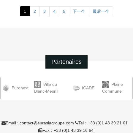
1
2
3
4
5
下一个
最后一个
Partenaires
Ville du
Plaine
Euronext
ICADE
Blanc-Mesnil
Commune
Email : contact@eurasiagroupe.com
Tel：+33 (0)1 48 39 21 61
Fax：+33 (0)1 48 39 16 64