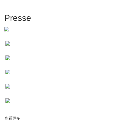
Presse
查看更多
about Presse