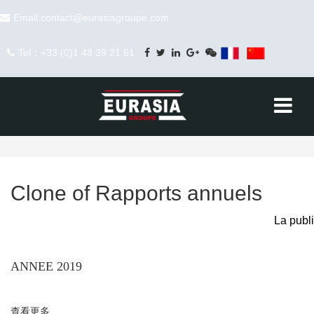
跳转到主要内容
Email:contact@eurasiagroupe.com
Tel：+33 (0)1 48 39 21 61
Clone of Rapports annuels
La publicatio
ANNEE 2019
查看更多
about Clone of Rapports annuels